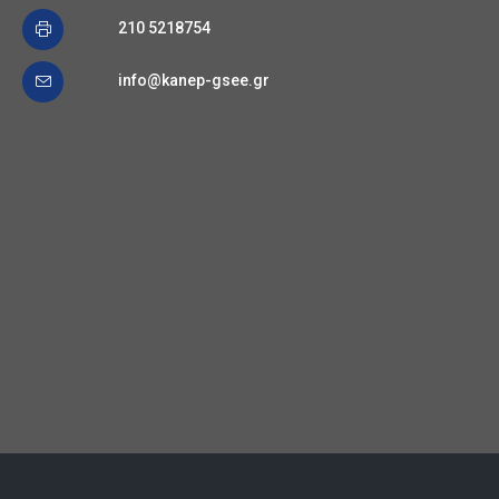
210 5218754
info@kanep-gsee.gr