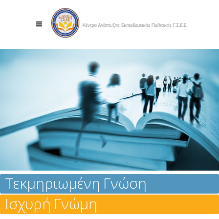
Τεκμηριωμένη Γνώση
Ισχυρή Γνώμη