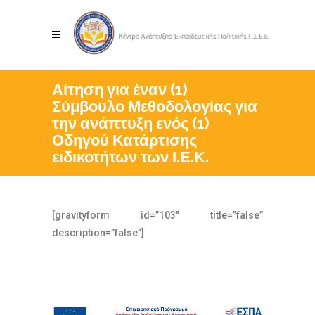
Αίτηση για έναν (1)
Σύμβουλο Μεθοδολογίας για
την ανάπτυξη ενός (1)
Οδηγού Κατάρτισης
ειδικοτήτων των Ι.Ε.Κ.
[gravityform id=”103″ title=”false”
description=”false”]