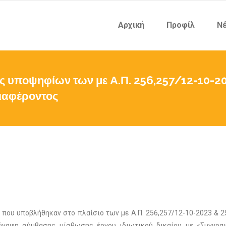
Αρχική
Προφίλ
Νέ
 υποψηφίων των με Α.Π. 256,257/12-10-20
ιαφέροντος
 που υποβλήθηκαν στο πλαίσιο των με Α.Π. 256,257/12-10-2023 &
ύναψη σύμβασης μίσθωσης έργου ιδιωτικού δικαίου με «Συγγρ