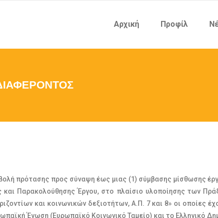
Αρχική
Προφίλ
Νέ
ΔΙΑΦΕΡΟΝΤΟΣ
λή πρότασης προς σύναψη έως μιας (1) σύμβασης μίσθωσης έργο
ς και Παρακολούθησης Έργου, στο πλαίσιο υλοποίησης των Πρ
ιζοντίων και κοινωνικών δεξιοτήτων, Α.Π. 7 και 8» οι οποίες έχ
ωπαϊκή Ένωση (Ευρωπαϊκό Κοινωνικό Ταμείο) και το Ελληνικό Δη