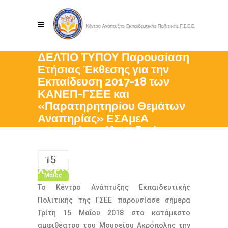
ΔΕΛΤΙΟ ΤΥΠΟΥ Παρουσίαση
Ετήσιας Έκθεσης για την
Εκπαίδευση 2017-18 των
ΚΑΝΕΠ-ΓΣΕΕ και
«Παρατηρητηρίου Θεμάτων
Αναπηρίας» ΕΣΑμεΑ
«Βασικά μεγέθη Ειδικής
Αγωγής και Εκπαίδευσης:
Εκπαίδευση και Εργασία
15
χωρίς αποκλεισμούς»
Μάιος
Το Κέντρο Ανάπτυξης Εκπαιδευτικής
Πολιτικής της ΓΣΕΕ παρουσίασε σήμερα
Τρίτη 15 Μαΐου 2018 στο κατάμεστο
αμφιθέατρο του Μουσείου Ακρόπολης την