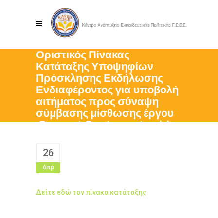
Οριστικός Πίνακας
Κατάταξης Υποψηφίων
Πρόσκλησης Εκδήλωσης
Ενδιαφέροντος για υποβολή
αιτήματος προς σύναψη
σύμβασης μίσθωσης έργου
ιδιωτικού δικαίου με ένα (1)
Συντονιστή Υποέργου
26
Απρ
Δείτε εδώ τον πίνακα κατάταξης