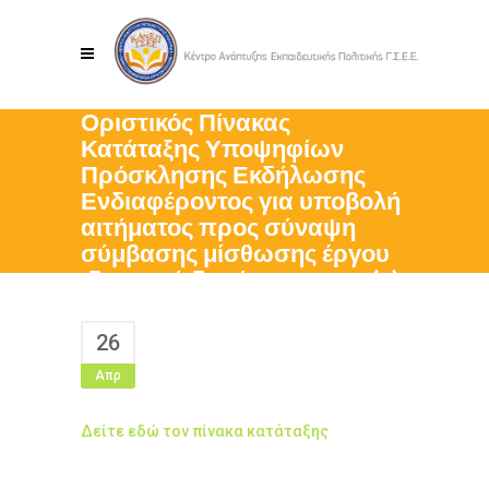
Οριστικός Πίνακας
Κατάταξης Υποψηφίων
Πρόσκλησης Εκδήλωσης
Ενδιαφέροντος για υποβολή
αιτήματος προς σύναψη
σύμβασης μίσθωσης έργου
ιδιωτικού δικαίου με τρεις (3)
Εξωτερικούς Συνεργάτες
26
Απρ
Δείτε εδώ τον πίνακα κατάταξης