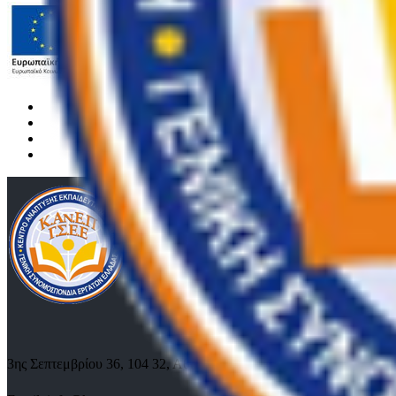
3ης Σεπτεμβρίου 36, 104 32, Αθήνα