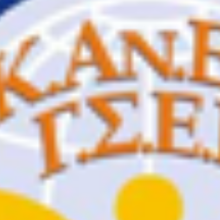
MIS) 5069281» του Επιχειρησιακού Προγράμματος «Ανάπτυξη Ανθρώπ
ΩΝ ΕΡΓΩΝ ΚΑΙ ΓΕΩΠΛΗΡΟΦΟΡΙΚΗΣ» των ΙΕΚ