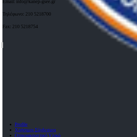
Email: info@kanep-gsee.gr
Τηλέφωνο: 210 5218700
Fax: 210 5218754
Profile
Χρήσιμοι Σύνδεσμοι
Οπικοακουστικό Υλικό