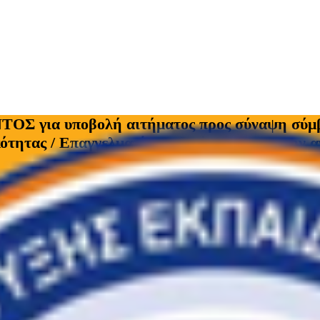
 υποβολή αιτήματος προς σύναψη σύμβασης
ότητας / Επαγγελματίες Ειδικότητας» για την 
ς προς σύναψη σύμβασης μίσθωσης έργου ιδιωτικού δικαίο
ηγών Κατάρτισης των ειδικοτήτων των Ι.Ε.Κ. στο πλαίσιο της Πράξ