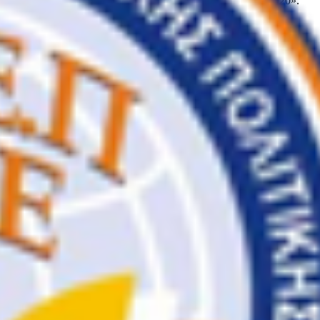
ινου Δυναμικού, Εκπαίδευση και Δια Βίου Μάθηση 2014-2020».