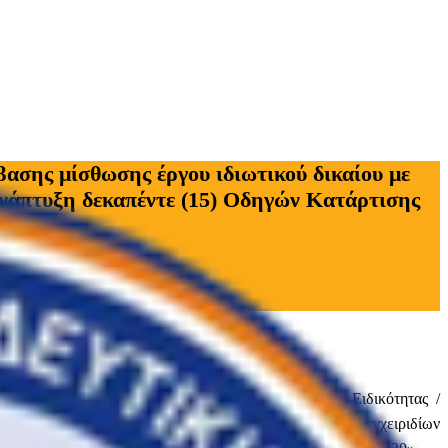
 μίσθωσης έργου ιδιωτικού δικαίου με
ανάπτυξη δεκαπέντε (15) Οδηγών Κατάρτισης
υ με δεκαπέντε (15) «Συγγραφείς Μαθημάτων Ειδικότητας /
ης «Διαμόρφωση οδηγών κατάρτισης και εκπαιδευτικών εγχειριδίων