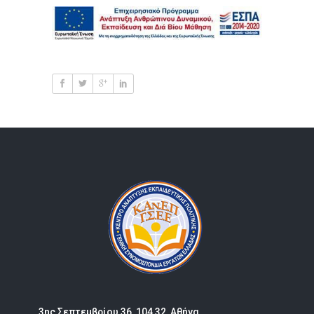
3ης Σεπτεμβρίου 36, 104 32, Αθήνα