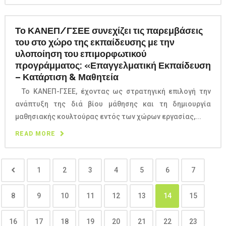
Το ΚΑΝΕΠ/ΓΣΕΕ συνεχίζει τις παρεμβάσεις
του στο χώρο της εκπαίδευσης με την
υλοποίηση του επιμορφωτικού
προγράμματος: «Επαγγελματική Εκπαίδευση
– Κατάρτιση & Μαθητεία
Το ΚΑΝΕΠ-ΓΣΕΕ, έχοντας ως στρατηγική επιλογή την
ανάπτυξη της διά βίου μάθησης και τη δημιουργία
μαθησιακής κουλτούρας εντός των χώρων εργασίας,...
READ MORE
1
2
3
4
5
6
7
8
9
10
11
12
13
14
15
16
17
18
19
20
21
22
23