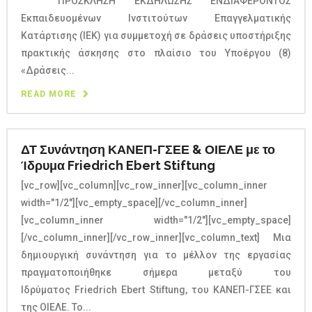
ΠΡΟΣΚΛΗΣΗ ΕΚΔΗΛΩΣΗΣ ΕΝΔΙΑΦΕΡΟΝΤΟΣ
Εκπαιδευομένων Ινστιτούτων Επαγγελματικής
Κατάρτισης (ΙΕΚ) για συμμετοχή σε δράσεις υποστήριξης
πρακτικής άσκησης στο πλαίσιο του Υποέργου (8)
«Δράσεις...
READ MORE
ΔΤ Συνάντηση ΚΑΝΕΠ-ΓΣΕΕ & ΟΙΕΛΕ με το
Ίδρυμα Friedrich Ebert Stiftung
[vc_row][vc_column][vc_row_inner][vc_column_inner
width="1/2"][vc_empty_space][/vc_column_inner]
[vc_column_inner width="1/2"][vc_empty_space]
[/vc_column_inner][/vc_row_inner][vc_column_text] Μια
δημιουργική συνάντηση για το μέλλον της εργασίας
πραγματοποιήθηκε σήμερα μεταξύ του
Ιδρύματος Friedrich Ebert Stiftung, του ΚΑΝΕΠ-ΓΣΕΕ και
της ΟΙΕΛΕ. Το...